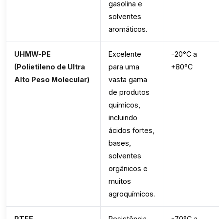
gasolina e
solventes
aromáticos.
UHMW-PE
Excelente
-20°C a
(Polietileno de Ultra
para uma
+80°C
Alto Peso Molecular)
vasta gama
de produtos
químicos,
incluindo
ácidos fortes,
bases,
solventes
orgânicos e
muitos
agroquímicos.
PTFE
Resistência
-70°C a