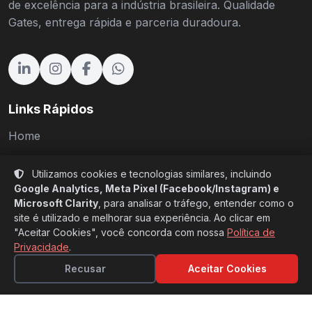
de excelência para a indústria brasileira. Qualidade
Gates, entrega rápida e parceria duradoura.
Links Rápidos
Home
Produtos
Utilizamos cookies e tecnologias similares, incluindo
Setores
Google Analytics, Meta Pixel (Facebook/Instagram) e
Microsoft Clarity
, para analisar o tráfego, entender como o
Sobre Nós
site é utilizado e melhorar sua experiência. Ao clicar em
"Aceitar Cookies", você concorda com nossa
Política de
Cases
Privacidade
.
Blog
Recusar
Aceitar Cookies
Catálogos