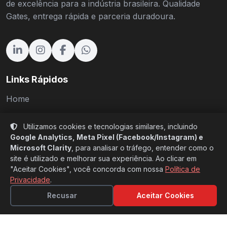
de excelência para a indústria brasileira. Qualidade
Gates, entrega rápida e parceria duradoura.
Links Rápidos
Home
Produtos
Utilizamos cookies e tecnologias similares, incluindo
Setores
Google Analytics, Meta Pixel (Facebook/Instagram) e
Microsoft Clarity
, para analisar o tráfego, entender como o
Sobre Nós
site é utilizado e melhorar sua experiência. Ao clicar em
"Aceitar Cookies", você concorda com nossa
Política de
Cases
Privacidade
.
Blog
Recusar
Aceitar Cookies
Catálogos