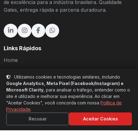
de excelência para a indústria brasileira. Qualidade
Gates, entrega rápida e parceria duradoura.
Links Rápidos
Home
Produtos
Utilizamos cookies e tecnologias similares, incluindo
Setores
Google Analytics, Meta Pixel (Facebook/Instagram) e
Microsoft Clarity
, para analisar o tráfego, entender como o
Sobre Nós
site é utilizado e melhorar sua experiência. Ao clicar em
"Aceitar Cookies", você concorda com nossa
Política de
Cases
Privacidade
.
Blog
Recusar
Aceitar Cookies
Catálogos