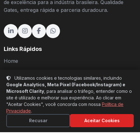
de excelência para a indústria brasileira. Qualidade
Gates, entrega rápida e parceria duradoura.
Links Rápidos
Home
Produtos
Utilizamos cookies e tecnologias similares, incluindo
Setores
Google Analytics, Meta Pixel (Facebook/Instagram) e
Microsoft Clarity
, para analisar o tráfego, entender como o
Sobre Nós
site é utilizado e melhorar sua experiência. Ao clicar em
"Aceitar Cookies", você concorda com nossa
Política de
Cases
Privacidade
.
Blog
Recusar
Aceitar Cookies
Catálogos